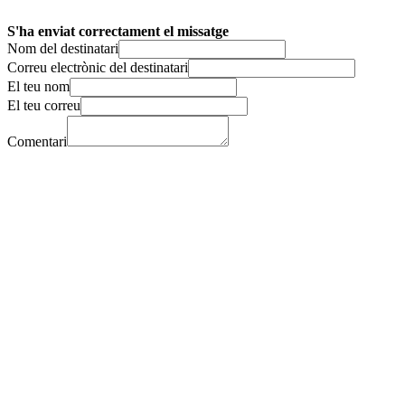
S'ha enviat correctament el missatge
Nom del destinatari
Correu electrònic del destinatari
El teu nom
El teu correu
Comentari