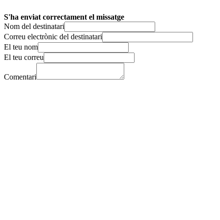
S'ha enviat correctament el missatge
Nom del destinatari
Correu electrònic del destinatari
El teu nom
El teu correu
Comentari