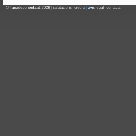
© franadeponent.cat, 2026
|
salutacions
|
crèdits
|
avís legal
|
contacta