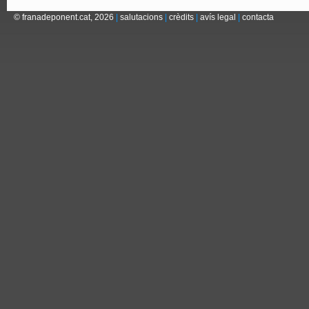
© franadeponent.cat, 2026
|
salutacions
|
crèdits
|
avís legal
|
contacta