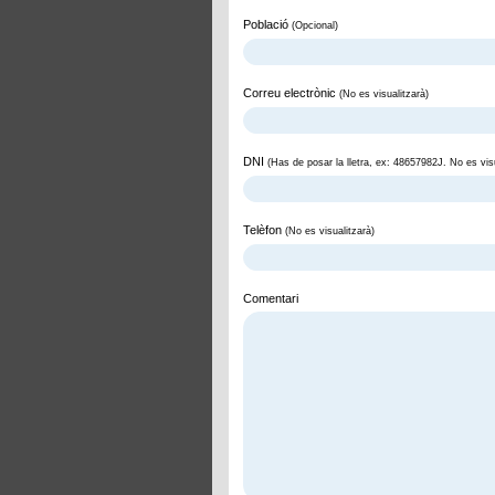
Població
(Opcional)
Correu electrònic
(No es visualitzarà)
DNI
(Has de posar la lletra, ex: 48657982J. No es visu
Telèfon
(No es visualitzarà)
Comentari