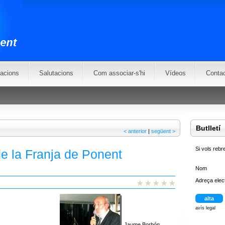
zacions
Salutacions
Com associar-s'hi
Vídeos
Conta
Butlletí
<
anterior
|
següent
>
Si vols rebre
de la Franja de Ponent
Nom
Adreça elec
avís legal
Jaume Borbón,