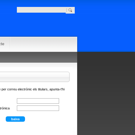
cte
 per correu electrònic els titulars, apunta-t'hi
trónica