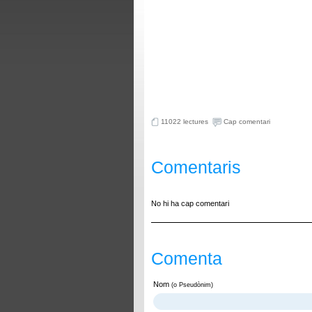
11022 lectures
Cap comentari
Comentaris
No hi ha cap comentari
Comenta
Nom
(o Pseudònim)