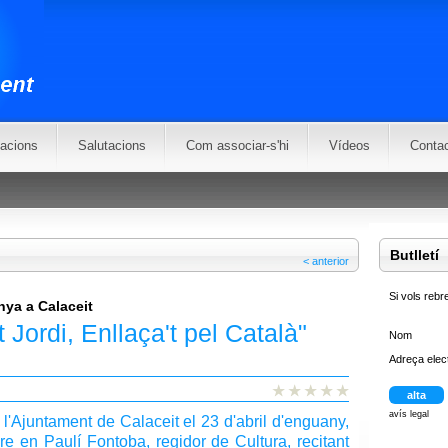
zacions
Salutacions
Com associar-s'hi
Vídeos
Conta
Butlletí
<
anterior
Si vols rebre
nya a Calaceit
ordi, Enllaça't pel Català"
Nom
Adreça elec
avís legal
e l'Ajuntament de Calaceit el 23 d'abril d'enguany,
e en Paulí Fontoba, regidor de Cultura, recitant