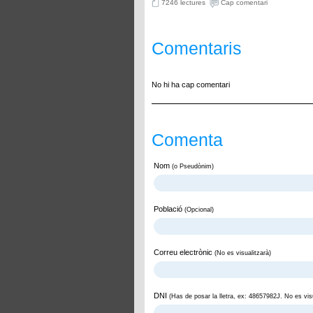
7246 lectures
Cap comentari
Comentaris
No hi ha cap comentari
Comenta
Nom
(o Pseudònim)
Població
(Opcional)
Correu electrònic
(No es visualitzarà)
DNI
(Has de posar la lletra, ex: 48657982J. No es visu