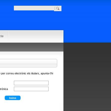
cte
 per correu electrònic els titulars, apunta-t'hi
trónica