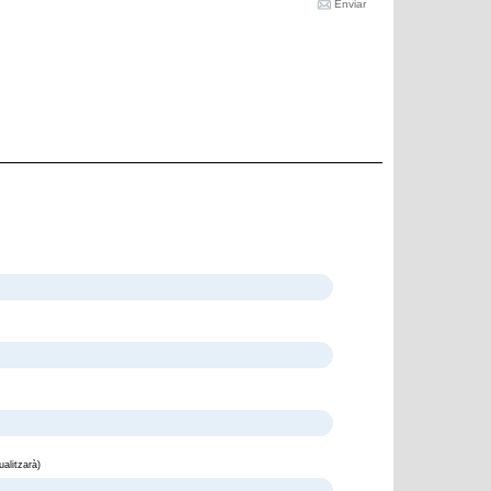
Enviar
alitzarà)