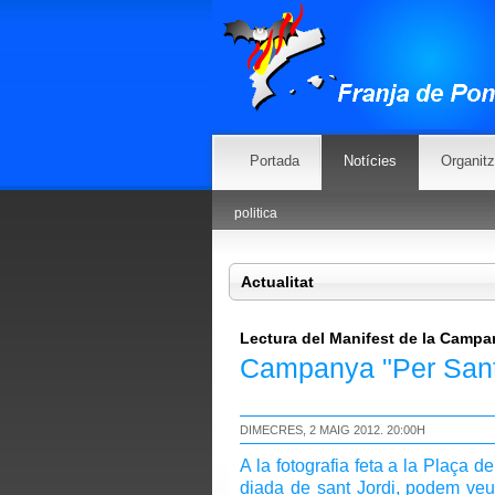
Portada
Notícies
Organit
politica
Actualitat
Lectura del Manifest de la Campa
Campanya "Per Sant J
DIMECRES, 2 MAIG 2012. 20:00H
A la fotografia feta a la Plaça d
diada de sant Jordi, podem veur