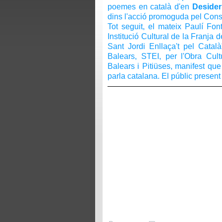
poemes en català d'en
Desider
dins l'acció promoguda pel Cons
Tot seguit, el mateix Paulí Fon
Institució Cultural de la Franja d
Sant Jordi Enllaça't pel Cata
Balears, STEI, per l'Obra Cultu
Balears i Pitiüses, manifest que 
parla catalana. El públic present