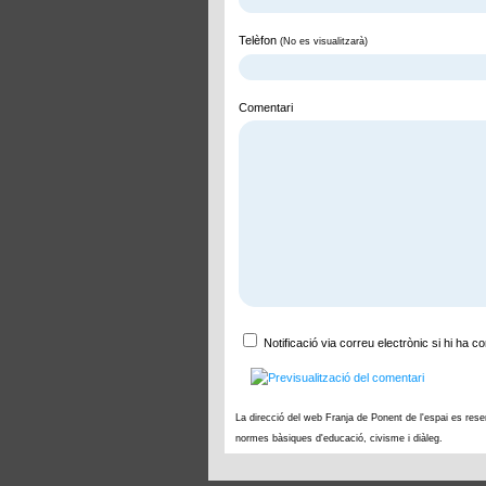
Telèfon
(No es visualitzarà)
Comentari
Notificació via correu electrònic si hi ha 
La direcció del web Franja de Ponent de l'espai es rese
normes bàsiques d'educació, civisme i diàleg.