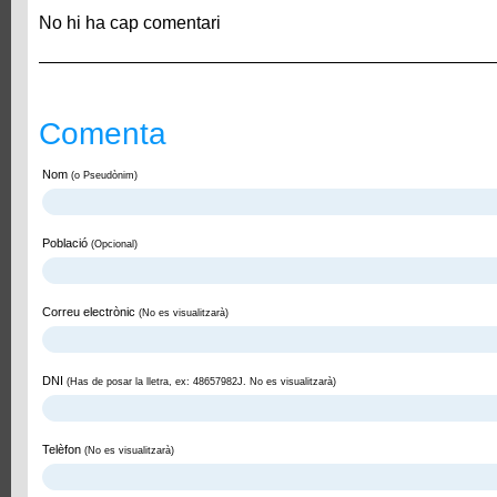
No hi ha cap comentari
Comenta
Nom
(o Pseudònim)
Població
(Opcional)
Correu electrònic
(No es visualitzarà)
DNI
(Has de posar la lletra, ex: 48657982J. No es visualitzarà)
Telèfon
(No es visualitzarà)