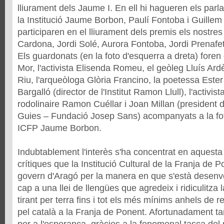
lliurament dels Jaume I. En ell hi hagueren els par
la Institució Jaume Borbon, Paulí Fontoba i Guillem
participaren en el lliurament dels premis els nostr
Cardona, Jordi Solé, Aurora Fontoba, Jordi Prenaf
Els guardonats (en la foto d'esquerra a dreta) foren
Mor, l'activista Elisenda Romeu, el geòleg Lluís Ardè
Riu, l'arqueòloga Glòria Francino, la poetessa Este
Bargalló (director de l'Institut Ramon Llull), l'activis
rodolinaire Ramon Cuéllar i Joan Millan (president d
Guies – Fundació Josep Sans) acompanyats a la fot
ICFP Jaume Borbon.
Indubtablement l'interès s'ha concentrat en aquesta
crítiques que la Institució Cultural de la Franja de P
govern d'Aragó per la manera en que s'està desenv
cap a una llei de llengües que agredeix i ridiculitza l
tirant per terra fins i tot els més mínims anhels de r
pel català a la Franja de Ponent. Afortunadament t