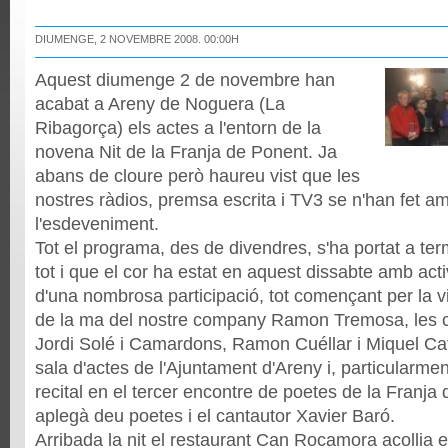
DIUMENGE, 2 NOVEMBRE 2008. 00:00H
Aquest diumenge 2 de novembre han
acabat a Areny de Noguera (La
Ribagorça) els actes a l'entorn de la
novena Nit de la Franja de Ponent. Ja
abans de cloure però haureu vist que les
nostres ràdios, premsa escrita i TV3 se n'han fet am
l'esdeveniment.
Tot el programa, des de divendres, s'ha portat a ter
tot i que el cor ha estat en aquest dissabte amb act
d'una nombrosa participació, tot començant per la vis
de la ma del nostre company Ramon Tremosa, les c
Jordi Solé i Camardons, Ramon Cuéllar i Miquel Cata
sala d'actes de l'Ajuntament d'Areny i, particularmen
recital en el tercer encontre de poetes de la Franja
aplegà deu poetes i el cantautor Xavier Baró.
Arribada la nit el restaurant Can Rocamora acollia el