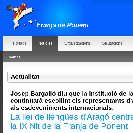
Portada
Notícies
Organitzacions
Salutacions
politica
Actualitat
Josep Bargalló diu que la Institució de l
continuarà escollint els representants d'a
als esdeveniments internacionals.
La llei de llengües d'Aragó centr
la IX Nit de la Franja de Ponent.