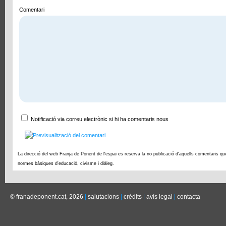
Comentari
Notificació via correu electrònic si hi ha comentaris nous
La direcció del web Franja de Ponent de l'espai es reserva la no publicació d'aquells comentaris qu
normes bàsiques d'educació, civisme i diàleg.
© franadeponent.cat, 2026
|
salutacions
|
crèdits
|
avís legal
|
contacta