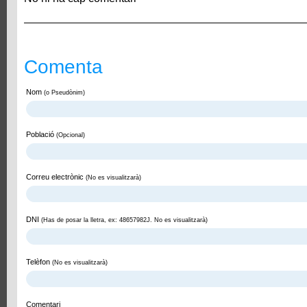
Comenta
Nom
(o Pseudònim)
Població
(Opcional)
Correu electrònic
(No es visualitzarà)
DNI
(Has de posar la lletra, ex: 48657982J. No es visualitzarà)
Telèfon
(No es visualitzarà)
Comentari