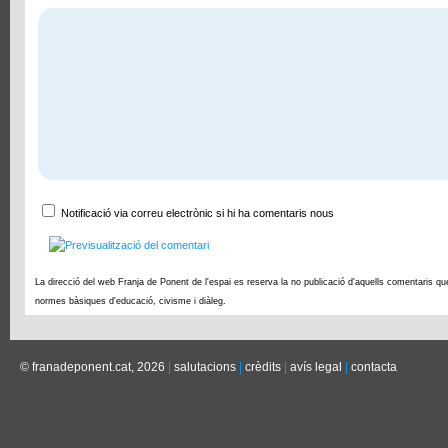
Notificació via correu electrònic si hi ha comentaris nous
La direcció del web Franja de Ponent de l'espai es reserva la no publicació d'aquells comentaris qu
normes bàsiques d'educació, civisme i diàleg.
© franadeponent.cat, 2026
|
salutacions
|
crèdits
|
avís legal
|
contacta