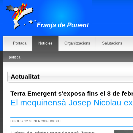
Portada
Notícies
Organitzacions
Salutacions
politica
Actualitat
Terra Emergent s'exposa fins el 8 de feb
El mequinensà Josep Nicolau exp
DIJOUS, 22 GENER 2009. 00:00H